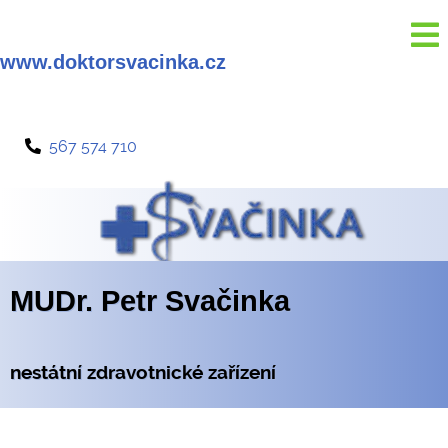
www.doktorsvacinka.cz
567 574 710
MUDr. Petr Svačinka
nestátní zdravotnické zařízení