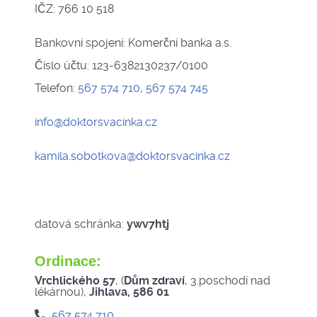
IČZ: 766 10 518
Bankovní spojení: Komerční banka a.s.
Číslo účtu: 123-6382130237/0100
Telefon:
567 574 710
,
567 574 745
info@doktorsvacinka.cz
kamila.sobotkova@doktorsvacinka.cz
datová schránka:
ywv7htj
Ordinace:
Vrchlického 57
, (
Dům zdraví
, 3.poschodí nad
lékárnou),
Jihlava, 586 01
567 574 710